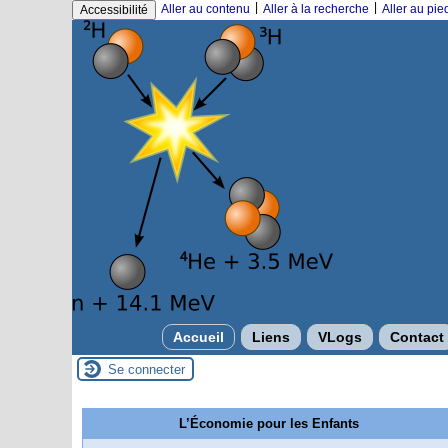
|
|
Aller au contenu
Aller à la recherche
Aller au pi
Accessibilité
Accueil
Liens
VLogs
Contact
Se connecter
L’Économie pour les Enfants