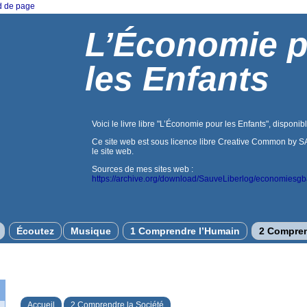
ed de page
L’Économie 
les Enfants
Voici le livre libre "L’Économie pour les Enfants", disponib
Ce site web est sous licence libre Creative Common by SA.
le site web.
Sources de mes sites web :
https://archive.org/download/SauveLiberlog/economiesg
Écoutez
Musique
1 Comprendre l’Humain
2 Compren
Accueil
2 Comprendre la Société