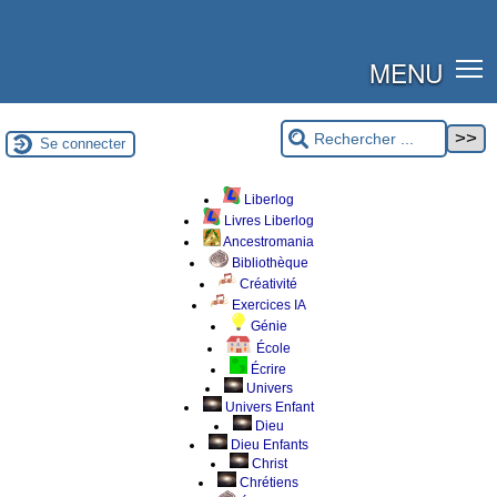
MENU
Se connecter
Liberlog
Livres Liberlog
Ancestromania
Bibliothèque
Créativité
Exercices IA
Génie
École
Écrire
Univers
Univers Enfant
Dieu
Dieu Enfants
Christ
Chrétiens