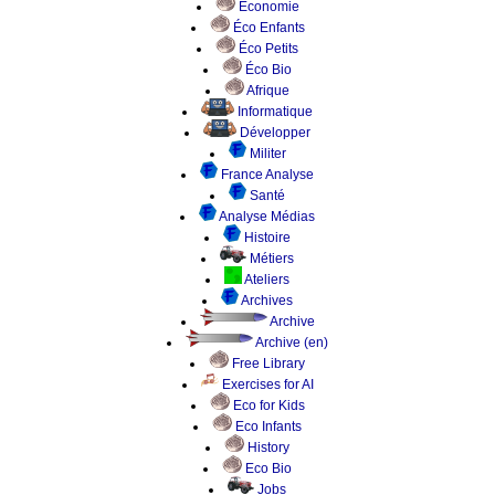
Économie
Éco Enfants
Éco Petits
Éco Bio
Afrique
Informatique
Développer
Militer
France Analyse
Santé
Analyse Médias
Histoire
Métiers
Ateliers
Archives
Archive
Archive (en)
Free Library
Exercises for AI
Eco for Kids
Eco Infants
History
Eco Bio
Jobs