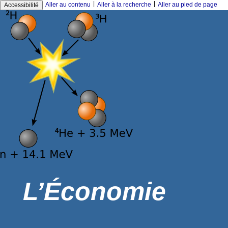
|
|
Aller au contenu
Aller à la recherche
Aller au pied de page
Accessibilité
L’Économie