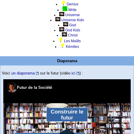
Genius
Write
Universe
Universe Kids
God
God Kids
Christ
Les Maâts
Kémites
Diaporama
Voici
un diaporama
sur le futur (vidéo
ici
) :