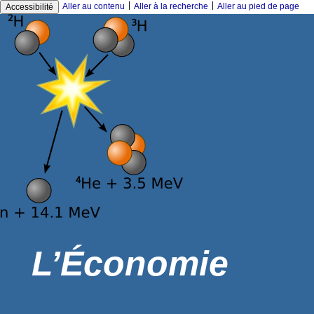
|
|
Aller au contenu
Aller à la recherche
Aller au pied de page
Accessibilité
L’Économie